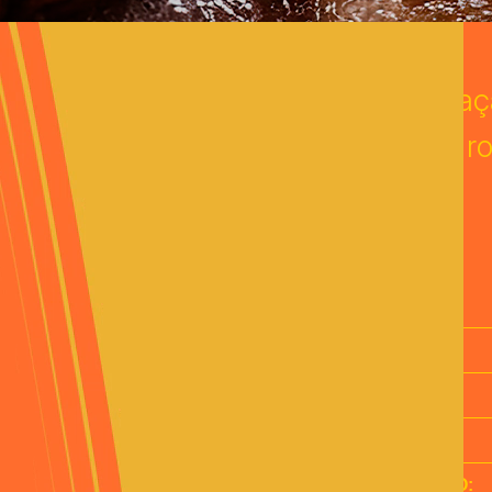
A combinaçã
r
DESCRIÇÃO:
CÓD.:
VALIDADE:
PESO BRUTO:
PESO LÍQUIDO: