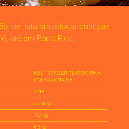
o perfeita pra adoçar qualquer
olê, até em Porto Rico.
KEEP COOLER CLASSIC PINA
COLADA C/4X275
3218
36 Meses
11,4 kg
6,6 kg