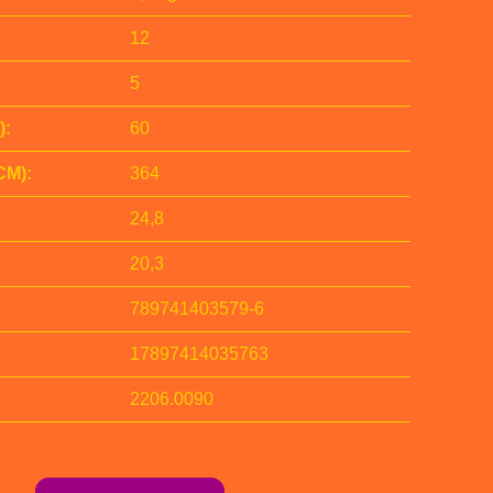
12
5
):
60
M):
364
24,8
20,3
789741403579-6
17897414035763
2206.0090