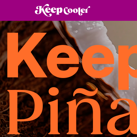
Kee
Piñ