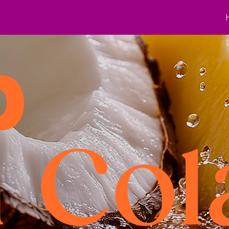
p
a Col