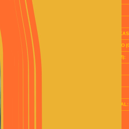
LASTRO:
CAMADAS:
ALTURA (CAIXAS
COMPRIMENTO (C
LARGURA (CM):
ALTURA (CM):
EAN 13 UND.:
DUN 14 CX:
CLASSE FISCAL: